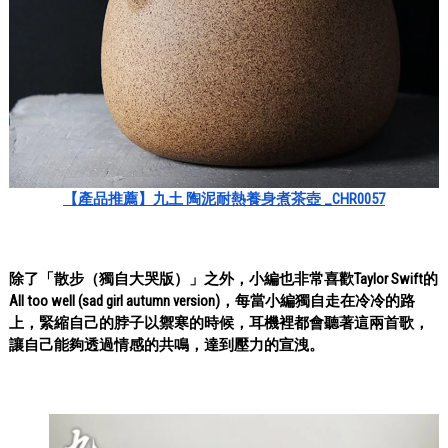
【產品推薦】九土 陶泥耐熱養身煮茶壺 _CHR0057
除了「散步（獨自大哭版）」之外，小編也非常喜歡Taylor Swift的
All too well (sad girl autumn version)，每當小編獨自走在冷冷的路
上，緊縮自己的脖子以禦寒的時候，耳機裡都會聽著這兩首歌，
讓自己能夠透過情感的共鳴，達到壓力的宣洩。