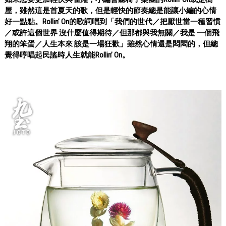
屋，雖然這是首夏天的歌，但是輕快的節奏總是能讓小編的心情
好一點點。Rollin’ On的歌詞唱到「我們的世代／把厭世當一種習慣
／或許這個世界 沒什麼值得期待／但那都與我無關／我是 一個飛
翔的笨蛋／人生本來 該是一場狂歡」雖然心情還是悶悶的，但總
覺得哼唱起民謠時人生就能Rollin’ On。