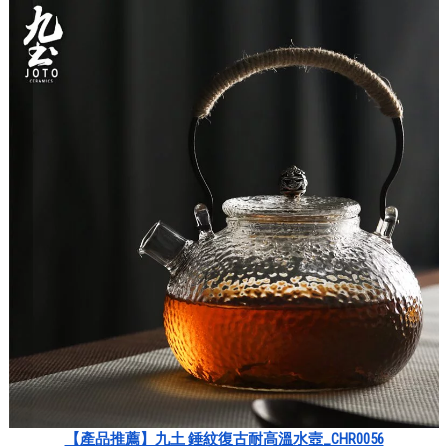
【產品推薦】九土 錘紋復古耐高溫水壼_CHR0056