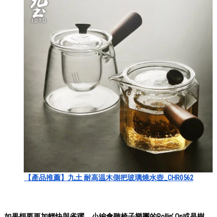
【產品推薦】九土 耐高温木側把玻璃燒水壺_CHR0562
如果想要更加輕快與雀躍，小編會聽椅子樂團的Rollin’ On或是樹