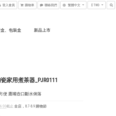
登入會員
購物車
聯絡我們
繁體中文
$ TWD
禮盒、包裝盒
新品上市
瓷家用煮茶器_PJR0111
方便 鷹嘴壺口斷水俐落
6:00
截止
全店，8.7-8.9 購物節
0