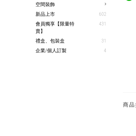
空間裝飾
新品上市
602
會員獨享【限量特
431
賣】
禮盒、包裝盒
31
企業/個人訂製
4
商品