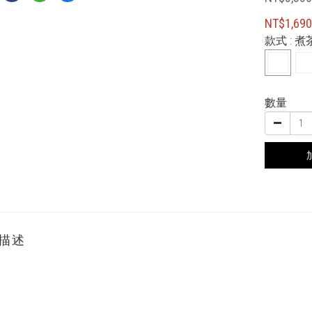
NT$1,69
款式
: 
數量
描述