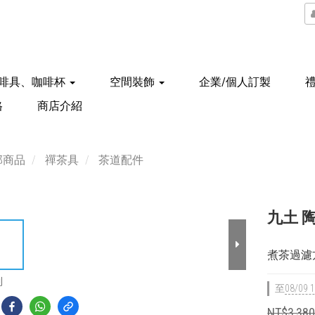
啡具、咖啡杯
空間裝飾
企業/個人訂製
格
商店介紹
部商品
禪茶具
茶道配件
九土 陶
煮茶過濾
到
至
08/09 1
NT$3,38