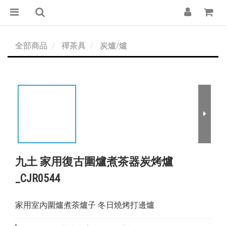
全部商品
禪茶具
炭爐/爐
九土 家用復古圍爐煮茶器炭烤爐
_CJR0544
家用室內圍爐煮茶爐子 冬日燒烤打邊爐