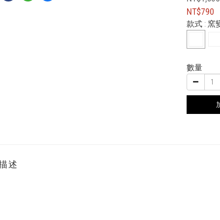
NT$790
款式
: 
數量
描述