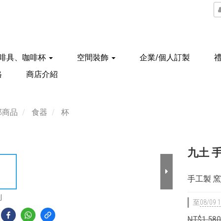
啡具、咖啡杯
空間裝飾
企業/個人訂製
格
商店介紹
部商品
食器
杯
九土 手
手工製 
到
至
08/09 1
NT$1,58