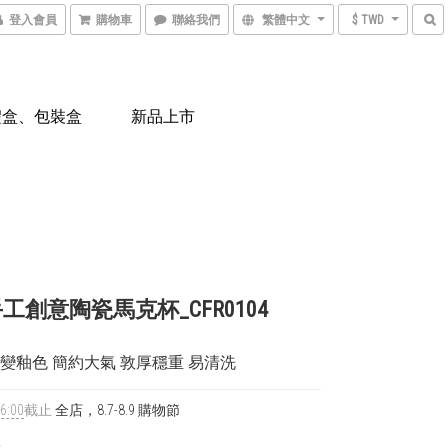
登入會員
購物車
聯絡我們
繁體中文
$ TWD
禮盒、包裝盒
新品上市
工創意陶瓷馬克杯_CFR0104
窯變釉色 簡約大氣 敦厚穩重 易清洗
6:00
截止
全店，8.7-8.9 購物節
0