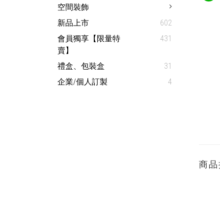
空間裝飾
新品上市
602
會員獨享【限量特
431
賣】
禮盒、包裝盒
31
企業/個人訂製
4
商品