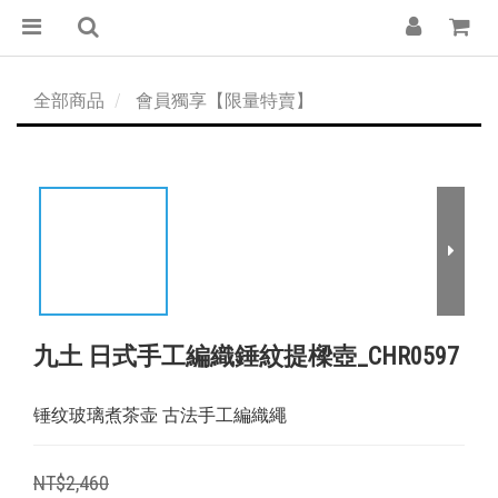
全部商品
會員獨享【限量特賣】
九土 日式手工編織錘紋提樑壺_CHR0597
锤纹玻璃煮茶壶 古法手工編織繩
NT$2,460