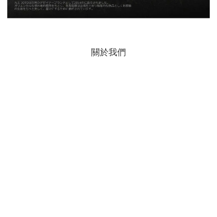
關於我們
品牌故事
九土JOTO
部落格
顧客服務
運送服務
退/換貨服務
聯絡我們
電話 : 02-26411880
時間 : 週一~週五 (假日/國定假日除外)
09:00~17:00
📧 E-Mail : info@9clay.com
官方Line ID:
@joto
FB/IG:
@JotoCeramics