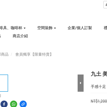
啡具、咖啡杯
空間裝飾
企業/個人訂製
格
商店介紹
部商品
會員獨享【限量特賣】
九土 美
手感十足
到
NT$1,20