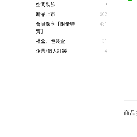
空間裝飾
新品上市
602
會員獨享【限量特
431
賣】
禮盒、包裝盒
31
企業/個人訂製
4
商品