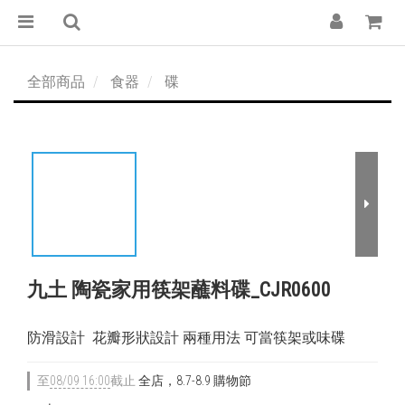
全部商品
食器
碟
九土 陶瓷家用筷架蘸料碟_CJR0600
防滑設計  花瓣形狀設計 兩種用法 可當筷架或味碟
至
08/09 16:00
截止
全店，8.7-8.9 購物節