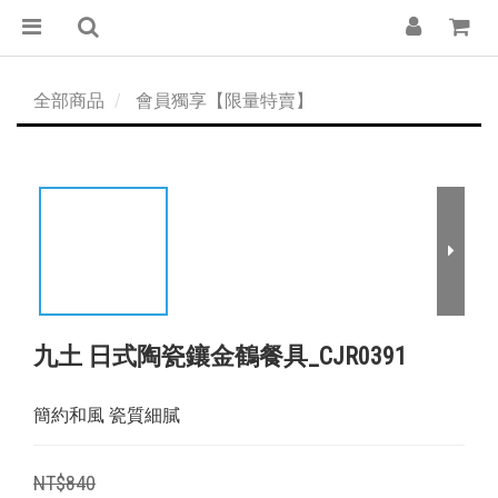
全部商品
會員獨享【限量特賣】
九土 日式陶瓷鑲金鶴餐具_CJR0391
簡約和風 瓷質細膩
NT$840