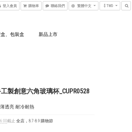
登入會員
購物車
聯絡我們
繁體中文
$ TWD
禮盒、包裝盒
新品上市
工製創意六角玻璃杯_CUPR0528
輕薄透亮 耐冷耐熱
6:00
截止
全店，8.7-8.9 購物節