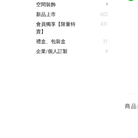
空間裝飾
新品上市
602
會員獨享【限量特
431
賣】
禮盒、包裝盒
31
企業/個人訂製
4
商品