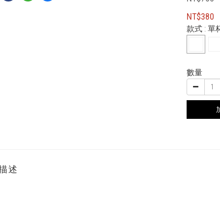
NT$380
款式
: 單
數量
描述