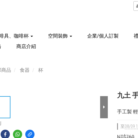
啡具、咖啡杯
空間裝飾
企業/個人訂製
格
商店介紹
部商品
食器
杯
九土 手
手工製 
到
至
08/09 1
NT$760