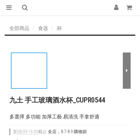
全部商品
食器
杯
九土 手工玻璃酒水杯_CUPR0544
多選擇 多功能 加厚工藝 易清洗 手拿舒適
至
08/09 16:00
截止
全店，8.7-8.9 購物節