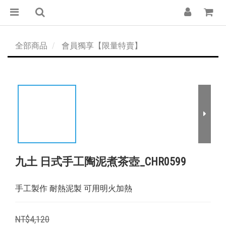
全部商品
會員獨享【限量特賣】
九土 日式手工陶泥煮茶壺_CHR0599
手工製作 耐熱泥製 可用明火加熱
NT$4,120