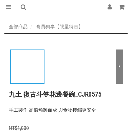
全部商品
會員獨享【限量特賣】
九土 復古斗笠花邊餐碗_CJR0575
手工製作 高溫燒製而成 與食物接觸更安全
NT$1,000