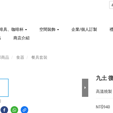
啡具、咖啡杯
空間裝飾
企業/個人訂製
格
商店介紹
部商品
食器
餐具套裝
九土 復
高溫燒製
到
NT$940