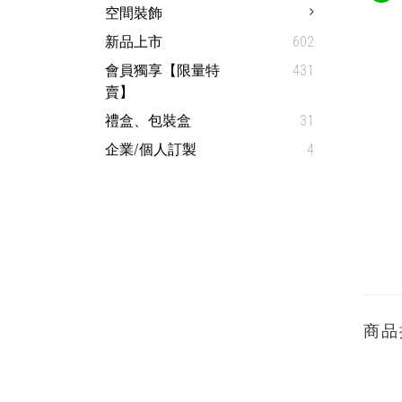
空間裝飾
新品上市
602
會員獨享【限量特
431
賣】
禮盒、包裝盒
31
企業/個人訂製
4
商品