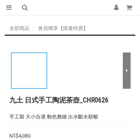
全部商品
會員獨享【限量特賣】
九土 日式手工陶泥茶壺_CHR0626
手工製 大小合適 釉色雅緻 出水斷水順暢
NT$4,080