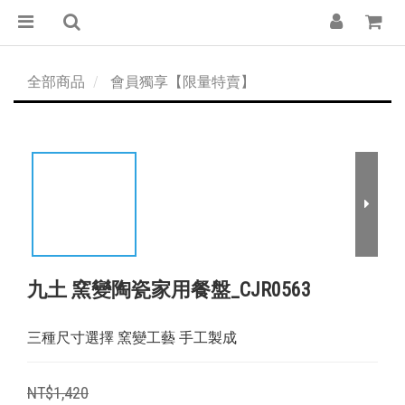
全部商品
會員獨享【限量特賣】
九土 窯變陶瓷家用餐盤_CJR0563
三種尺寸選擇 窯變工藝 手工製成
NT$1,420