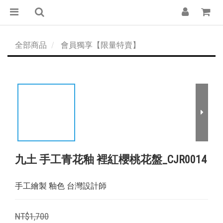
全部商品
會員獨享【限量特賣】
九土 手工青花釉 裡紅櫻桃花盤_CJR0014
手工繪製 釉色 台灣設計師
NT$1,700