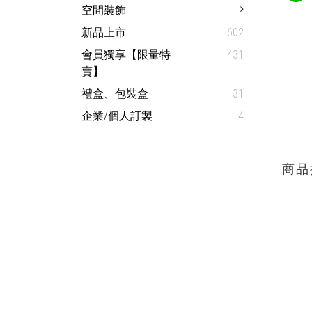
空間裝飾
新品上市
602
會員獨享【限量特
431
賣】
禮盒、包裝盒
31
企業/個人訂製
4
商品