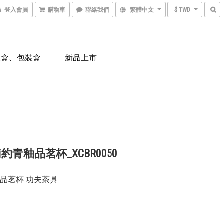
登入會員
購物車
聯絡我們
繁體中文
$ TWD
禮盒、包裝盒
新品上市
約青釉品茗杯_XCBR0050
釉品茗杯 功夫茶具