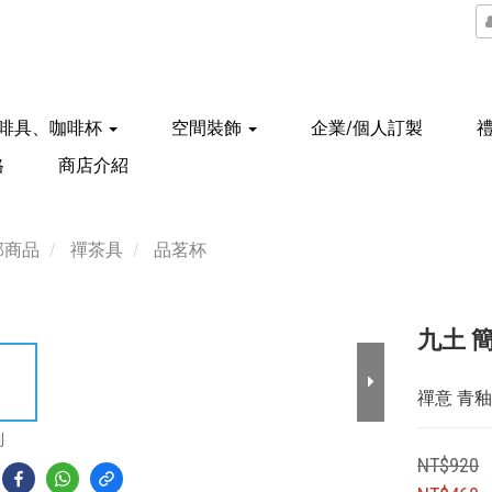
啡具、咖啡杯
空間裝飾
企業/個人訂製
格
商店介紹
部商品
禪茶具
品茗杯
九土 簡
禪意 青
到
NT$920